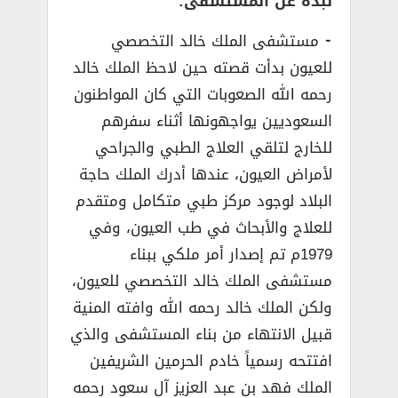
نبذة عن المستشفى:
⁃ مستشفى الملك خالد التخصصي
للعيون بدأت قصته حين لاحظ الملك خالد
رحمه الله الصعوبات التي كان المواطنون
السعوديين يواجهونها أثناء سفرهم
للخارج لتلقي العلاج الطبي والجراحي
لأمراض العيون، عندها أدرك الملك حاجة
البلاد لوجود مركز طبي متكامل ومتقدم
للعلاج والأبحاث في طب العيون، وفي
1979م تم إصدار أمر ملكي ببناء
مستشفى الملك خالد التخصصي للعيون،
ولكن الملك خالد رحمه الله وافته المنية
قبيل الانتهاء من بناء المستشفى والذي
افتتحه رسمياً خادم الحرمين الشريفين
الملك فهد بن عبد العزيز آل سعود رحمه