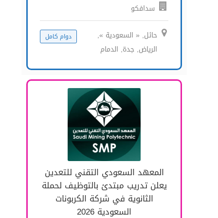
سدافكو
حائل, « السعودية »,
دوام كامل
الرياض, جدة, الدمام
المعهد السعودي التقني للتعدين
يعلن تدريب مبتدئ بالتوظيف لحملة
الثانوية في شركة الكربونات
السعودية 2026