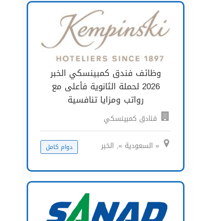
وظائف فندق كمبينسكي الخبر
2026 لحملة الثانوية فأعلى مع
رواتب ومزايا تنافسية
فنادق كمبينسكي
« السعودية », الخبر
دوام كامل