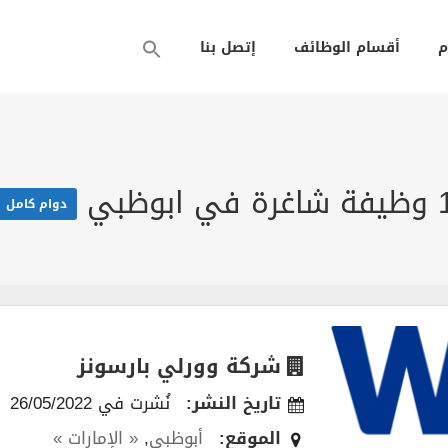
م
أقسام الوظائف
إتصل بنا
دوام كامل
شركة وورلي بارسونز
تاريخ النشر:
نُشرت في 26/05/2022
الموقع:
أبوظبي
,
« الإمارات »