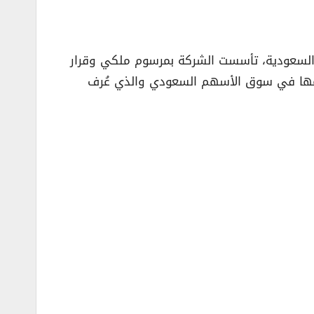
لات في المملكة العربية السعودية، تأسست الشركة بمرسوم ملكي وقرار
2002م كشركة سعودية مساهمة وفي عام 2003م أدرجت الشركة 30% من أسهمها في سوق الأسهم السعودي والذي عُرف