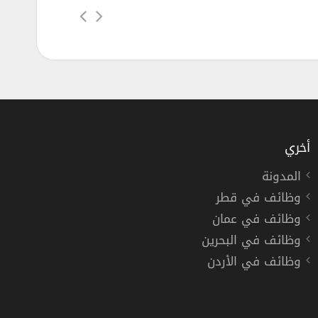
أخري
المدونة
وظائف في قطر
د توفر 10 دورة مجانية عن بُعد
وظائف في عمان
 الملك خالد
وظائف في البحرين
وظائف في الأردن
عودية »
خبر