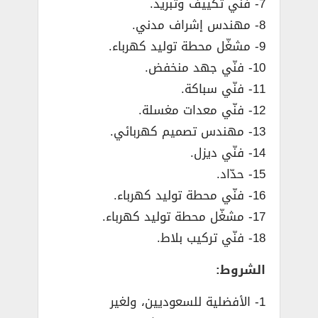
7- فنّي تكييف وتبريد.
8- مهندس إشراف مدني.
9- مشغّل محطة توليد كهرباء.
10- فنّي جهد منخفض.
11- فنّي سباكة.
12- فنّي معدات مغسلة.
13- مهندس تصميم كهربائي.
14- فنّي ديزل.
15- حدّاد.
16- فنّي محطة توليد كهرباء.
17- مشغّل محطة توليد كهرباء.
18- فنّي تركيب بلاط.
الشروط:
1- الأفضلية للسعوديين، ولغير