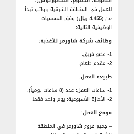
الثانوية، الدبلوم، البكالوريوس
)،
للعمل في المنطقة الشرقية برواتب تبدأ
من (
4.455 ريال
) وفق المسميات
الوظيفية التالية:
وظائف شركة شاورمر للأغذية:
1- عضو فريق.
2- مقدم طعام.
طبيعة العمل:
1- ساعات العمل: عدد (8 ساعات يومياً).
2- الأجازة الأسبوعية: يوم واحد فقط.
موقع العمل:
– جميع فروع شاورمر في المنطقة