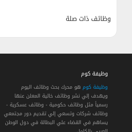
وظائف ذات صلة
وظيفة كوم
وظيفة كوم
هو محرك بحث وظائف اليوم
ويهدف إلي نشر وظائف خالية المعلن عنها
ف السمع وذويهم توفر 15 وظيفة لحملة الثانوية فأعلي
رسمياً مثل وظائف حكومية - وظائف عسكرية -
لصم وضعاف السمع وذويهم
وظائف شركات وتسعي إلي تقديم دور مجتمعي
يساهم في القضاء علي البطالة في دول الوطن
دية »
,
الدمام
دوام كامل
العربي بالكامل.