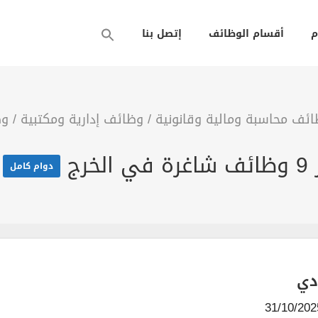
م
أقسام الوظائف
إتصل بنا
ئف محاسبة ومالية وقانونية
/
وظائف إدارية ومكتبية
/
وظ
ج
دوام كامل
دي