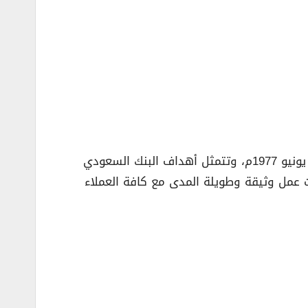
– تأسس البنك السعودي الفرنسي، كشركة مساهمة سعودية، بموجب المرسوم الملكي رقم م/ 23 الصادر بتاريخ 4 يونيو 1977م، وتتمثل أهداف البنك السعودي
ت عمل وثيقة وطويلة المدى مع كافة العملاء