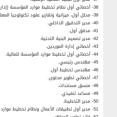
38- أخصائي أول نظام تخطيط موارد المؤسسة (إدارة سلسلة الإمداد).
39- محلل أول، ميزانية وتقارير عقود تكنولوجيا المعلومات.
40- مدير التدقيق الداخلي.
41- مدقق أول.
42- مدير تصميم البنية التحتية.
43- أخصائي إدارة الموردين.
44- أخصائي أول تخطيط موارد المؤسسة للمالية.
45- مهندس رئيسي.
46- مهندس تخطيط أول.
47- أخصائي تطوير محتوى.
48- منسق مستندات.
49- مساعد تنفيذي.
50- مدير التخطيط.
51- مدير أول تطبيقات الأعمال ونظام تخطيط موارد المؤسسات.
52- قائد تطوير المواهب.