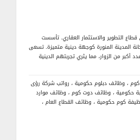
 قطاع التطوير والاستثمار العقاري. تأسست
1/5/1438هـ، بهدف دعم تحقيق رؤية المملكة 2030 من خلال تعزيز مكانة المدينة المنورة كوجهة دينية متميزة. تسعى
أكبر من الزوار، مما يثري تجربتهم الدينية
كوم ، وظائف دبلوم حكومية ، رواتب شركة رؤى
سبة حكومية ، وظائف دوت كوم ، وظائف موارد
وظيفة كوم حكومية ، وظائف القطاع العام ،