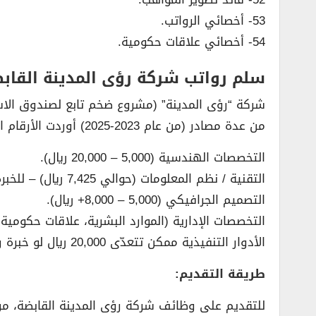
53- أخصائي الرواتب.
54- أخصائي علاقات حكومية.
سلم رواتب شركة رؤى المدينة القاب
شركة “رؤى المدينة” (مشروع ضخم تابع لصندوق الاست
من عدة مصادر (من عام 2023-2025) أوردت الأرقام التالية:
التخصصات الهندسية (5,000 – 20,000 ريال).
التقنية / نظم المعلومات (حوالي 7,425 ريال) – للخبرة البدائية.
التصميم الجرافيكي (5,000 – 8,000+ ريال).
التخصصات الإدارية (الموارد البشرية، علاقات حكومية، محاسبة…) يقدّر أنها
الأدوار التنفيذية ممكن تتعدّى 20,000 ريال لو خبرة وكفاءة عالية (مثال: استشاري، مدير مشاريع كبرى).
طريقة التقديم:
للتقديم على وظائف شركة رؤى المدينة القابضة، من خ