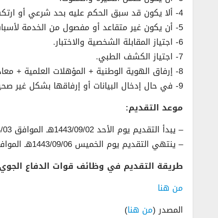
4- ألا يكون قد سبق الحكم عليه بحد شرعي أو ارتكب عملاً مخلاً بالشرف والأمانة مالم يكون قد رد اعتباره.
5- أن يكون غير متقاعد أو مفصول من الخدمة لأسباب تأديبية.
6- اجتياز المقابلة الشخصية والاختبار.
7- اجتياز الكشف الطبي.
8- إرفاق الهوية الوطنية + المؤهلات العلمية + معادلة الشهادة العلمية إذا كانت من خارج المملكة الكترونياً (PDF).
9- في حال إدخال البيانات أو إرفاقها بشكل غير صحيح سيتم استبعاد الطلب تلقائيا.
موعد التقديم:
– يبدأ التقديم يوم الأحد 1443/09/02هـ الموافق 2022/04/03م.
– ينتهي التقديم يوم الخميس 1443/09/06هـ الموافق 2022/04/07م.
طريقة التقديم في وظائف قوات الدفاع الجوي
من هنا
المصدر (
من هنا
)