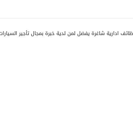
ظائف ادارية شاغرة يفضل لمن لدية خبرة بمجال تأجير السيار