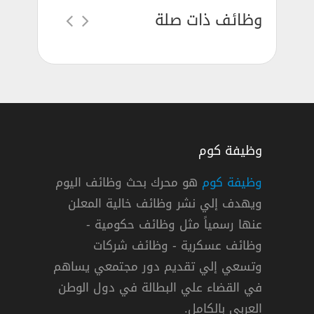
وظائف ذات صلة
وظيفة كوم
وظيفة كوم
هو محرك بحث وظائف اليوم
ويهدف إلي نشر وظائف خالية المعلن
يادات بلغصون وظائف إدارية وصحية بجدة
عنها رسمياً مثل وظائف حكومية -
عيادات بلغصون
وظائف عسكرية - وظائف شركات
وتسعي إلي تقديم دور مجتمعي يساهم
سعودية »
,
جدة
دوام كامل
في القضاء علي البطالة في دول الوطن
العربي بالكامل.