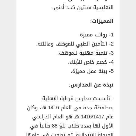
التعليمية سنتين كحد أدنى.
المميزات:
1- رواتب مميزة.
2- التأمين الطبي للموظف وعائلته.
3- تنمية مهنية للموظف.
4- خصم خاص للأبناء.
5- بيئة عمل مميزة.
نبذة عن المدارس:
­- تأسست مدارس قرطبة الاهلية
بمحافظة جدة في العام 1416 هـ، وكان
عام 1416/1417 هـ هو العام الدراسي
الأول لها بعدد طلاب بلغ 88 طالباً في
المرحلة الابتدائية. ثم تطورت في عامها