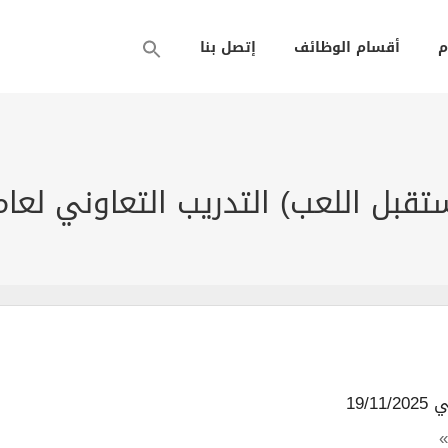
م
أقسام الوظائف
إتصل بنا
بل اللعب) التدريب التعاوني لعام 025
19/1
»