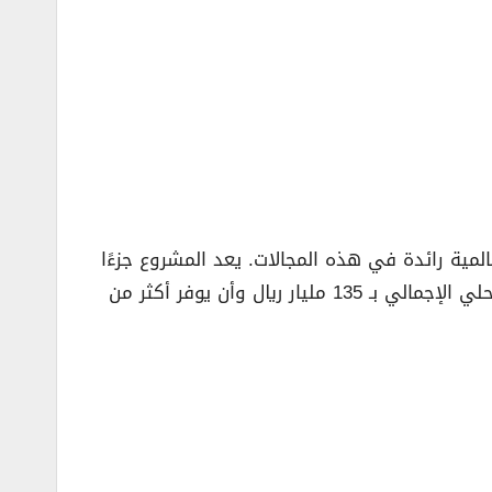
مية رائدة في هذه المجالات. يعد المشروع جزءًا
أساسيًا من رؤية السعودية 2030 لتعزيز تنويع الاقتصاد الوطني. عند اكتماله، من المتوقع أن يساهم في الناتج المحلي الإجمالي بـ 135 مليار ريال وأن يوفر أكثر من