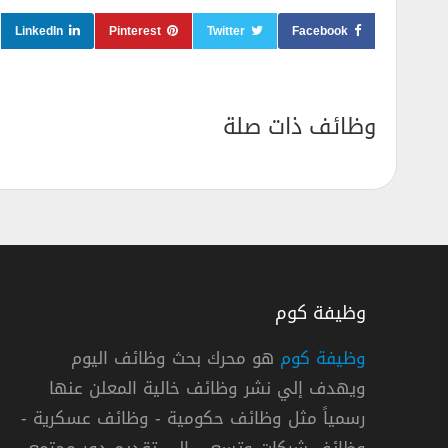
LinkedIn
Pinterest
Twitter
Facebook
وظائف ذات صلة
وظيفة كوم
وظيفة كوم
هو محرك بحث وظائف اليوم
ويهدف إلي نشر وظائف خالية المعلن عنها
تر آند جامبل تعلن (برامج التدريب الداخلي) 2021م
رسمياً مثل وظائف حكومية - وظائف عسكرية -
 آند جامبل