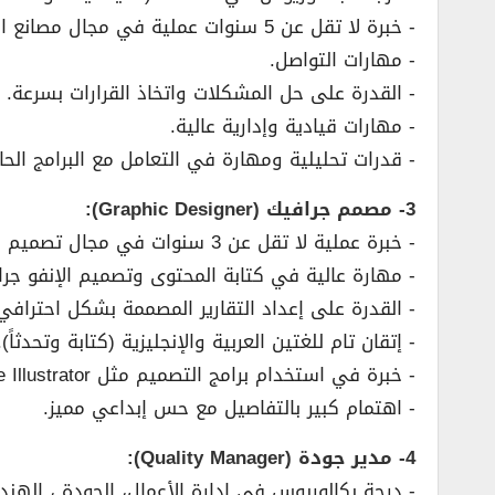
­- خبرة لا تقل عن 5 سنوات عملية في مجال مصانع الأغذية.
­- مهارات التواصل.
­- القدرة على حل المشكلات واتخاذ القرارات بسرعة.
­- مهارات قيادية وإدارية عالية.
­- قدرات تحليلية ومهارة في التعامل مع البرامج الحاس
3- مصمم جرافيك (Graphic Designer):
­- خبرة عملية لا تقل عن 3 سنوات في مجال تصميم الجرافيك.
­- مهارة عالية في كتابة المحتوى وتصميم الإنفو جراف
­- القدرة على إعداد التقارير المصممة بشكل احترافي
­- إتقان تام للغتين العربية والإنجليزية (كتابة وتحدثاً).
­- خبرة في استخدام برامج التصميم مثل Adobe Illustrator و Photoshop و InDesign.
­- اهتمام كبير بالتفاصيل مع حس إبداعي مميز.
4- مدير جودة (Quality Manager):
­- درجة بكالوريوس في إدارة الأعمال، الجودة ، الهن