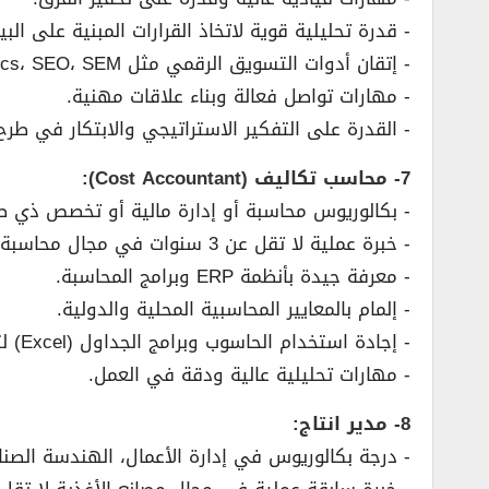
­- قدرة تحليلية قوية لاتخاذ القرارات المبنية على البيا
­- إتقان أدوات التسويق الرقمي مثل Google Analytics، SEO، SEM.
­- مهارات تواصل فعالة وبناء علاقات مهنية.
­- القدرة على التفكير الاستراتيجي والابتكار في طرح
7- محاسب تكاليف (Cost Accountant):
­- بكالوريوس محاسبة أو إدارة مالية أو تخصص ذي ص
­- خبرة عملية لا تقل عن 3 سنوات في مجال محاسبة التكاليف، ويفضل في بيئة صناعية.
­- معرفة جيدة بأنظمة ERP وبرامج المحاسبة.
­- إلمام بالمعايير المحاسبية المحلية والدولية.
­- إجادة استخدام الحاسوب وبرامج الجداول (Excel) لتسجيل البيانات.
­- مهارات تحليلية عالية ودقة في العمل.
8- مدير انتاج:
­- درجة بكالوريوس في إدارة الأعمال، الهندسة الصن