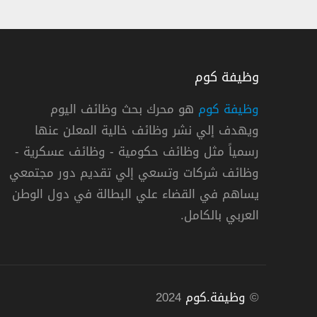
وظيفة كوم
وظيفة كوم
هو محرك بحث وظائف اليوم
ويهدف إلي نشر وظائف خالية المعلن عنها
شركة رينتوكيل انيشيال توفر 15 وظيفة لحملة الثانوي فأعلي بالرياض وجدة والدمام
رسمياً مثل وظائف حكومية - وظائف عسكرية -
شركة رينتوكيل انيشيال
وظائف شركات وتسعي إلي تقديم دور مجتمعي
يساهم في القضاء علي البطالة في دول الوطن
« السعودية »
,
الرياض
,
جدة
,
الدمام
العربي بالكامل.
©
وظيفة.كوم
2024