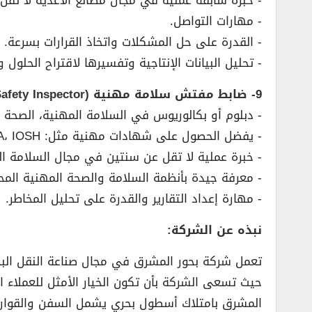
­- خبرة سابقة عملية في مجال مصانع الأغذية لا تقل عن 5 سن
­- مهارات التواصل.
­- القدرة على حل المشكلات واتخاذ القرارات بسرعة.
­- تحليل البيانات الإنتاجية وتفسيرها لاقتراح الحلول و
9- ضابط مفتش سلامة مهنية (Occupational Safety Inspector):
­- دبلوم أو بكالوريوس في السلامة المهنية، الصحة
­- يفضل الحصول على شهادات مهنية مثل: NEBOSH، OSHA، IOSH
­- خبرة عملية لا تقل عن سنتين في مجال السلامة ال
­- معرفة جيدة بأنظمة السلامة والصحة المهنية المحلي
­- مهارة إعداد التقارير والقدرة على تحليل المخاطر.
نبذه عن الشركة:
تعمل شركة بحور المشرق في مجال صناعة النقل الب
حيث تسعى الشركة بأن تكون الخيار الأمثل للعملاء ا
المشرق بامتلاك أسطول بحري يشمل السفن والقوارب 