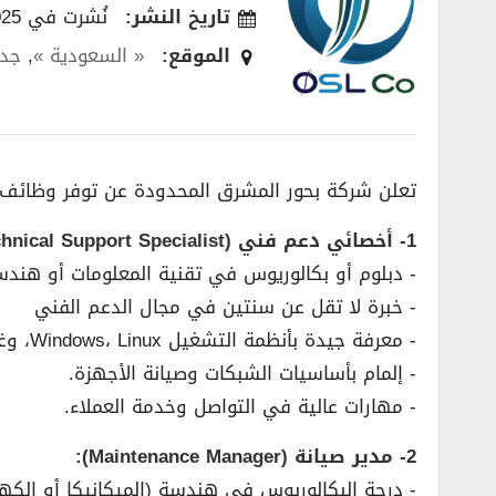
تاريخ النشر:
نُشرت في 08/08/2025
الموقع:
« السعودية »
,
جد
تعلن شركة بحور المشرق المحدودة عن توفر وظائف ش
1- أخصائي دعم فني (Technical Support Specialist):
­- دبلوم أو بكالوريوس في تقنية المعلومات أو هن
­- خبرة لا تقل عن سنتين في مجال الدعم الفني
­- معرفة جيدة بأنظمة التشغيل Windows، Linux، وغيرها.
­- إلمام بأساسيات الشبكات وصيانة الأجهزة.
­- مهارات عالية في التواصل وخدمة العملاء.
2- مدير صيانة (Maintenance Manager):
­- درجة البكالوريوس في هندسة (الميكانيكا أو الكهر