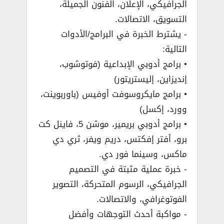
الجرافيكي، الإعلان، الفنون الجميلة،
التسويق، الاتصالات.
­- يشترط الخبرة في البرامج/الأدوات
التالية:
• برامج أدوبي الإبداعية (فوتوشوب،
إنديزاين، إليستريتور)
• برامج مايكروسوفت أوفيس (باوربوينت،
وورد، إكسل)
• برامج أدوبي بريمير، موشن 5، فاينل كت
برو، أفتر إفكتس، دريم ويفر، ثري دي
ماكس، وسينما فور دي.
­- خبرة عملية مثبتة في التصميم
الجرافيكي، الرسوم المتحركة، التصوير
الفوتوغرافي، والاتصالات.
­- مواكبة أحدث التوجهات وأفضل