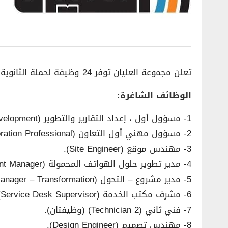
تعلن مجموعة العليان توفر 24 وظيفة لحملة الثانوية فما فوق، للعمل في (الرياض، جدة، الدمام، الخبر) وفق المسميات الوظيفية التالية:
الوظائف الشاغرة:
1- مسؤول أول ، إعداد التقارير والتطوير (Senior Officer, Reporting & Development).
2- مسؤول مهني أول التعاون (Senior Collaboration Professional).
3- مهندس موقع (Site Engineer).
4- مدير تطوير حلول الهواتف المحمولة (Mobile Solutions Development Manager).
5- مدير مشروع – التحول (Project Manager – Transformation).
6- مشرف مكتب الخدمة (Service Desk Supervisor).
7- فني ثاني (Technician 2) (وظيفتان).
8- مهندس تصميم (Design Engineer).