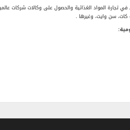
كة التجارة العمومية عام 1954م لتعمل في تجارة المواد الغذائية والحصول على وكا
 كات، سن وايت، وغيرها .
مية: