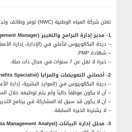
تعلن شركة المياه الوطنية (NWC) توفر وظائف وتدريب لحملة البكالوريوس، للعمل في مدينة الرياض وفق المسميات الوظيفية التالية:
1- مدير إدارة البرامج والتغيير (Program and Change Management Manager):
– درجة البكالوريوس فأعلي في (الإدارة، إدارة الأعمال
– شهادة PMP.
– خبرة لا تقل عن 7 سنوات في مجال ذات صلة.
2- أخصائي التعويضات والمزايا (Compensation and Benefits Specialist) (تمهير):
– درجة البكالوريوس في (الموارد البشرية، إدارة الأعم
– أن لا يكون موظفاً حالياً ولم يتم توظيفه خلال ال
– أن لا يكون قد سبق له المشاركة في برنامج التدر
– لا يشترط الخبرة السابقة.
3- محلل إدارة البيانات (Data Management Analyst) (تمهير):