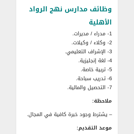
وظائف مدارس نهج الرواد
الأهلية
1- مدراء / مديرات.
2- وكلاء / وكيلات.
3- الإشراف التعليمي.
4- لغة إنجليزية.
5- تربية خاصة.
6- تدريب سباحة.
7- التحصيل والمالية.
ملاحظة:
– يشترط وجود خبرة كافية في المجال.
موعد التقديم: