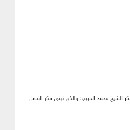
ركات السباقة في مجال التطوير العقاري والتي تأسست عام 1972م، وبرؤية وفكر الشيخ محمد الحبيب؛ والذي تبنى فكر الفصل