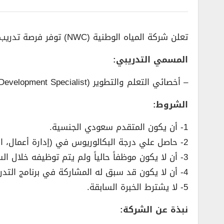
تعلن شركة المياه الوطنية (NWC) توفر فرصة تدريب على رأس العمل بمجال الموارد البشرية لحملة البكالوريوس، للتدريب في مدينة الرياض وفق الشروط التالية:
المسمي التدريبي:
– أخصائي التعلم والتطوير (Learning And Development Specialist).
الشروط:
1- أن يكون المتقدم سعودي الجنسية.
2- حاصل علي درجة البكالوريوس في (إدارة أعمال، الموارد البشرية) أو ما يعادلها.
3- أن لا يكون موظفاً حالياً ولم يتم توظيفه خلال الستة أشهر الماضية.
4- أن لا يكون قد سبق له المشاركة في برنامج التدريب على رأس العمل (تمهير).
5- لا يشترط الخبرة السابقة.
نبذة عن الشركة: