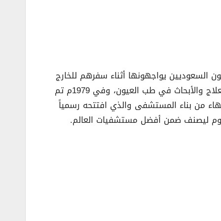
ن السعوديين يواجهونها أثناء سفرهم للخارج
لتلقي العلاج الطبي والجراحي لأمراض العيون، عندها أدرك الملك حاجة البلاد لوجود مركز طبي متكامل ومتقدم للعلاج والأبحاث في طب العيون، وفي 1979م تم
تهاء من بناء المستشفى والذي افتتحه رسمياً