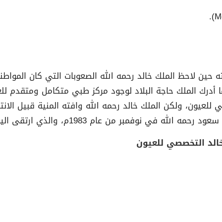
ين لاحظ الملك خالد رحمه الله الصعوبات التي كان المواطنو
للعيون، ولكن الملك خالد رحمه الله وافته المنية قبيل الان
 1983م، والذي ارتقى اليوم ليصنف ضمن أفضل مستشفيات العالم.
لد التخصصي للعيون