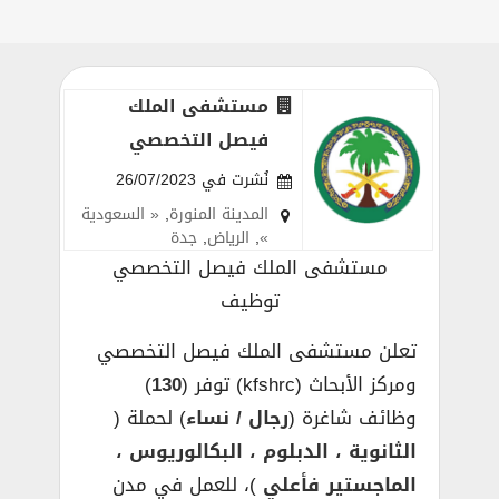
مستشفى الملك
فيصل التخصصي
نُشرت في 26/07/2023
المدينة المنورة
,
« السعودية
»
,
الرياض
,
جدة
مستشفى الملك فيصل التخصصي
توظيف
تعلن مستشفى الملك فيصل التخصصي
ومركز الأبحاث (kfshrc) توفر (
130
)
وظائف شاغرة (
رجال / نساء
) لحملة (
الثانوية ، الدبلوم ، البكالوريوس ،
الماجستير فأعلي
)، للعمل في مدن