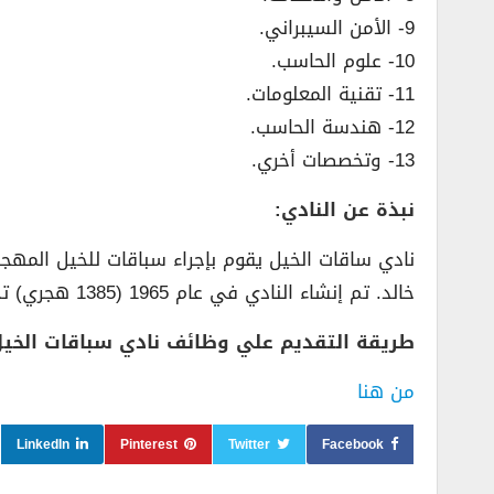
9- الأمن السيبراني.
10- علوم الحاسب.
11- تقنية المعلومات.
12- هندسة الحاسب.
13- وتخصصات أخري.
نبذة عن النادي:
نادي ساقات الخيل يقوم بإجراء سباقات للخيل المه
خالد. تم إنشاء النادي في عام 1965 (1385 هجري) تحت رئاسة خادم الحرمين الشريفين الملك عبدالله بن عبدالعزيز (يرحمه الله) عندما كان ولياً للعهد.
طريقة التقديم علي وظائف نادي سباقات الخي
من هنا
LinkedIn
Pinterest
Twitter
Facebook