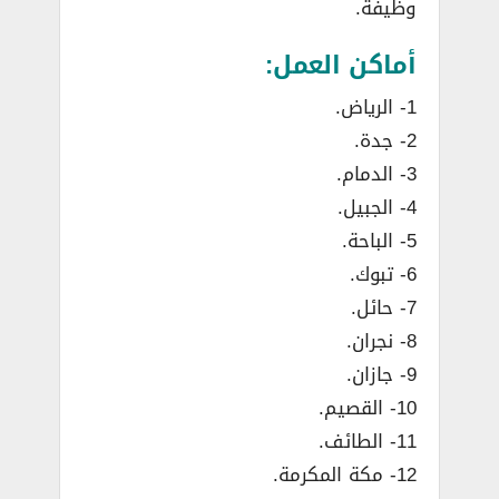
وظيفة.
أماكن العمل:
1- الرياض.
2- جدة.
3- الدمام.
4- الجبيل.
5- الباحة.
6- تبوك.
7- حائل.
8- نجران.
9- جازان.
10- القصيم.
11- الطائف.
12- مكة المكرمة.