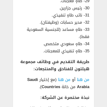
29- طاهٍ معجنات.
30- رئيس جزارين.
31- نائب طاهٍ تنفيذي.
32- مدير حسابات (وظيفتان).
33- طاهٍ مساعد (للجنسية السعودية
فقط).
34- طاهٍ سعودي متخصص.
35- طاهٍ تنفيذي للمعجنات.
طريقة التقديم في وظائف مجموعة
هيلتون للفنادق والمنتجعات:
من هنا
أو
من هنا
(مع إختيار
Saudi
Arabia
من خانة
Countries
).
نبذة مختصرة عن الشركة: