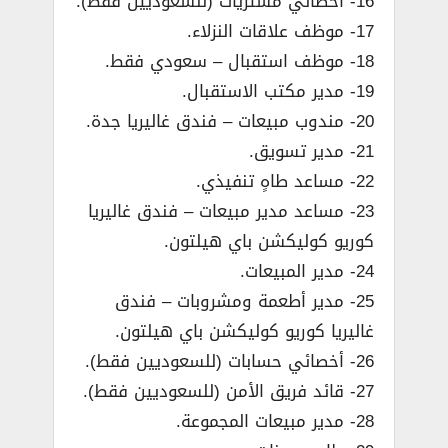
16- أخصائي مشتريات (للسعوديين فقط).
17- موظف علاقات النزلاء.
18- موظف استقبال – سعودي فقط.
19- مدير مكتب الاستقبال.
20- مندوب مبيعات – فندق غاليريا جدة.
21- مدير تسويق.
22- مساعد طاهٍ تنفيذي.
23- مساعد مدير مبيعات – فندق غاليريا
كوريو كوليكشن باي هيلتون.
24- مدير المبيعات.
25- مدير أطعمة ومشروبات – فندق
غاليريا كوريو كوليكشن باي هيلتون.
26- أخصائي حسابات (للسعوديين فقط).
27- قائد فريق الأمن (للسعوديين فقط).
28- مدير مبيعات المجموعة.