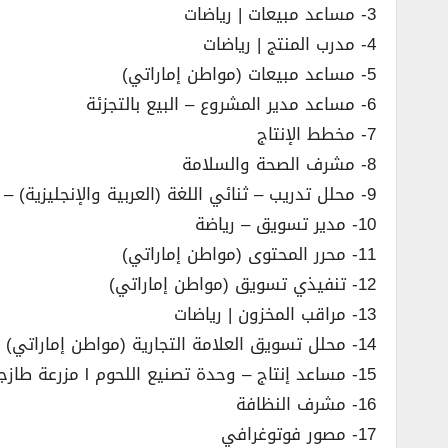
3- مساعد مبيعات | رياضات
4- مدرب المنتج | رياضات
5- مساعد مبيعات (مواطن إماراتي)
6- مساعد مدير المشروع – البيع بالتجزئة
7- مخطط الإنتاج
8- مشرف الصحة والسلامة
9- محلل تدريب – ثنائي اللغة (العربية والإنجليزية) – KPO / BPO
10- مدير تسويق – رياضة
11- محرر المحتوى (مواطن إماراتي)
12- تنفيذي تسويق (مواطن إماراتي)
13- مراقب المخزون | رياضات
14- محلل تسويق العلامة التجارية (مواطن إماراتي)
15- مساعد إنتاج – وحدة تصنيع اللحوم l مزرعة طازجة
16- مشرف النظافة
17- مصور فوتوغرافي