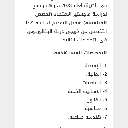
في الهيئة لعام 2023م، وهو برنامج
لدراسة ماجستير الاقتصاد (
تخصص
المنافسة
) ويقبل التقديم لدراسة هذا
التخصص من خريجي درجة البكالوريوس
في التخصصات التالية:
التخصصات المستهدفة:
1- الإقتصاد.
2- المالية.
3- الرياضيات.
4- الأساليب الكمية.
5- القانون.
6- محاسبة.
7- هندسة صناعية.