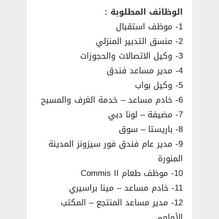
الوظائف المطلوبة :
1- موظف استقبال
2- منسق التدبير المنزلي
3- وكيل الاتصالات والحجوزات
4- مدير مساعد فندق
5- وكيل بواب
6- خادم مساعد – خدمة الغرف والمسبح
7- مضيفة – لونا دبي
8- باريستا – سوق
9- مدير عام فندق فور سيزونز المدينة
المنورة
10- موظف طعام Commis II
11- خادم مساعد – مينا براسيري
12- مدير مساعد المنتجع – المكتب
الأمامي