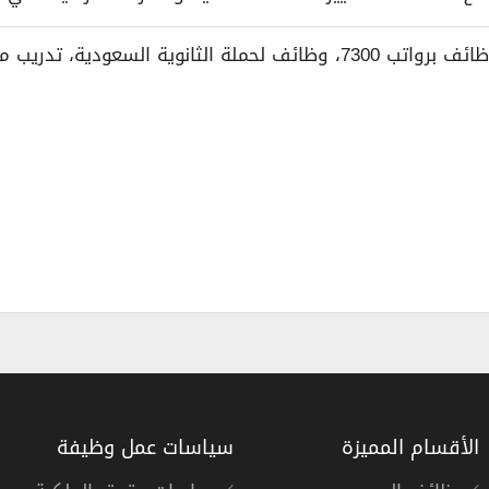
معهد الصناعات الغذائية، دبلوم مبتدئ بالتوظيف، وظائف برواتب 7300، وظا
الأقسام المميزة
سياسات عمل وظيفة