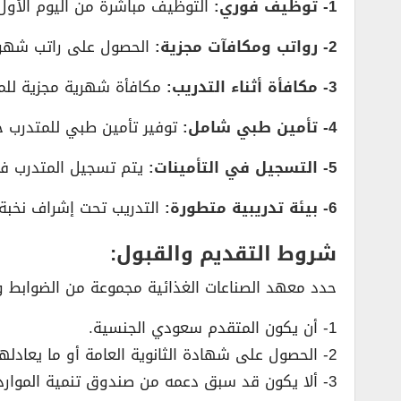
1- توظيف فوري:
التوظيف مباشرة من اليوم الأول
2- رواتب ومكافآت مجزية:
الحصول على راتب شهري
3- مكافأة أثناء التدريب:
مكافأة شهرية مجزية للمت
4- تأمين طبي شامل:
توفير تأمين طبي للمتدرب خ
5- التسجيل في التأمينات:
يتم تسجيل المتدرب في 
6- بيئة تدريبية متطورة:
التدريب تحت إشراف نخبة 
شروط التقديم والقبول:
حدد معهد الصناعات الغذائية مجموعة من الضوابط و
1- أن يكون المتقدم سعودي الجنسية.
2- الحصول على شهادة الثانوية العامة أو ما يعادلها (مسارات علمي/عام).
3- ألا يكون قد سبق دعمه من صندوق تنمية الموارد البشرية (هدف).