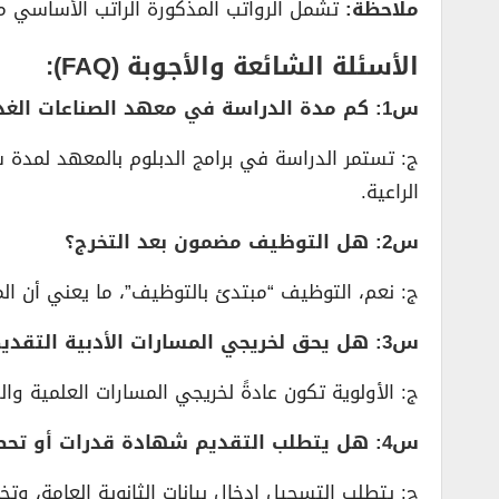
ملاحظة:
تشمل الرواتب المذكورة الراتب الأساسي 
الأسئلة الشائعة والأجوبة (FAQ):
س1: كم مدة الدراسة في معهد الصناعات الغذائية؟
ج:
تستمر الدراسة في برامج الدبلوم بالمعهد لمدة 
الراعية.
س2: هل التوظيف مضمون بعد التخرج؟
ج:
نعم، التوظيف “مبتدئ بالتوظيف”، ما يعني أن المتد
س3: هل يحق لخريجي المسارات الأدبية التقديم؟
ج:
الأولوية تكون عادةً لخريجي المسارات العلمية وال
س4: هل يتطلب التقديم شهادة قدرات أو تحصيلي؟
ج:
يتطلب التسجيل إدخال بيانات الثانوية العامة، وت