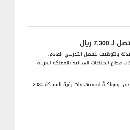
7, ريال
تدئة بالتوظيف للفصل التدريبي القادم،
 قطاع الصناعات الغذائية بالمملكة العربية
وتأتي هذه الخطوة لدعم التوطين في قطاع الأغذية الحيوي وتوفير فرص عمل مستقرة ومستدامة للشباب السعودي، ومواكبةً لمستهدفات رؤية المملكة 2030