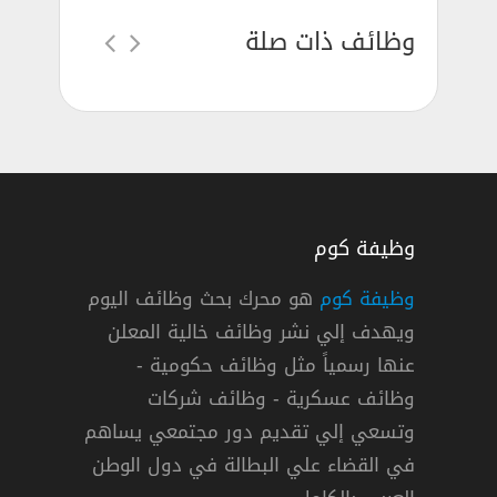
وظائف ذات صلة
وظيفة كوم
وظيفة كوم
هو محرك بحث وظائف اليوم
ويهدف إلي نشر وظائف خالية المعلن
وازات (رتبة جندي) لحملة الثانوية 1445
عنها رسمياً مثل وظائف حكومية -
وظائف عسكرية - وظائف شركات
وتسعي إلي تقديم دور مجتمعي يساهم
نتائج القبول
في القضاء علي البطالة في دول الوطن