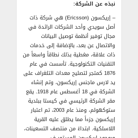
نبذه عن الشركة:
– إريكسون (Ericsson)‏ هي شركة ذات
أصل سويدي وأحد الشركات الرائدة في
مجال توفير أنظمة توصيل البيانات
والاتصال عن بعد، بالإضافة إلى خدمات
ذات علاقة، مغطية بذلك نطاقاً واسعاً من
التقنيات التكنولوجية. تأسست في عام
1876 كمتجر لتصليح معدات التلغراف على
يد لارس ماجنس إريكسون، وتم إنشاء
الشركة في 18 أغسطس عام 1918. يقع
مقر الشركة الرئيسي في كيستا ببلدية
ستوكهولم، ومنذ عام 2003، تم اعتبار
إريكسون جزءاً مما يطلق عليه القرية
اللاسلكية. ابتداءً من منتصف التسعينات،
وبوجود إريكسون المستمر في