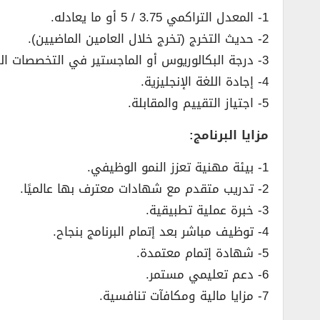
1- المعدل التراكمي 3.75 / 5 أو ما يعادله.
2- حديث التخرج (تخرج خلال العامين الماضيين).
3- درجة البكالوريوس أو الماجستير في التخصصات التالية (الأمن السيبراني – تقنية المعلومات – علوم الحاسب) أو ما يعادلها.
4- إجادة اللغة الإنجليزية.
5- اجتياز التقييم والمقابلة.
مزايا البرنامج:
1- بيئة مهنية تعزز النمو الوظيفي.
2- تدريب متقدم مع شهادات معترف بها عالميًا.
3- خبرة عملية تطبيقية.
4- توظيف مباشر بعد إتمام البرنامج بنجاح.
5- شهادة إتمام معتمدة.
6- دعم تعليمي مستمر.
7- مزايا مالية ومكافآت تنافسية.