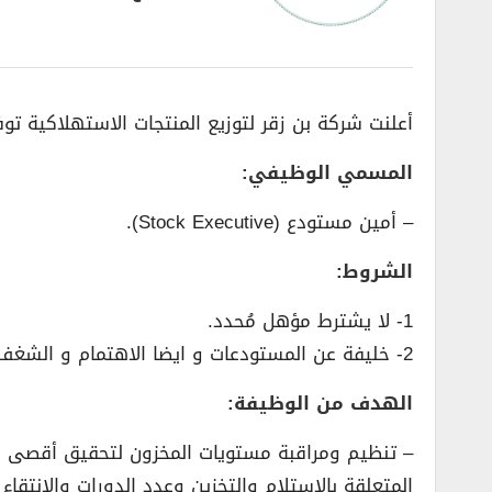
أعلنت شركة بن زقر لتوزيع المنتجات الاستهلاكية تو
المسمي الوظيفي:
– أمين مستودع (Stock Executive).
الشروط:
1- لا يشترط مؤهل مُحدد.
2- خليفة عن المستودعات و ايضا الاهتمام و الشغف للعمل في مجال المستودعات.
الهدف من الوظيفة:
– تنظيم ومراقبة مستويات المخزون لتحقيق أقصى قد
المتعلقة بالاستلام والتخزين وعدد الدورات والانتقاء (بعد FEFO) والتوحيد وتحميل الشحن ونقل البضائع داخل المستودع باستخدا