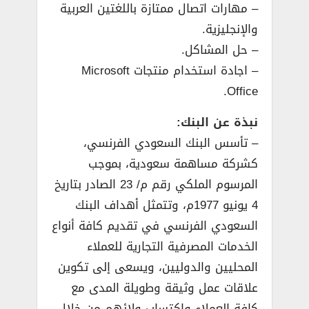
– مهارات اتصال ممتازة باللغتين العربية
والإنجليزية.
– حل المشاكل.
– اجادة استخدام منتجات Microsoft
Office.
نبذة عن البنك:
– تأسس البنك السعودي الفرنسي،
كشركة مساهمة سعودية، بموجب
المرسوم الملكي رقم م/ 23 الصادر بتاريخ
4 يونيو 1977م، وتتمثل أهداف البنك
السعودي الفرنسي في تقديم كافة أنواع
الخدمات المصرفية التجارية للعملاء
المحليين والدوليين، ويسعى إلى تكوين
علاقات عمل وثيقة وطويلة المدى مع
كافة العملاء واكتساب ولائهم من خلال