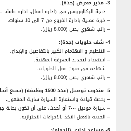
3- مدير معرض (جدة):
– درجة البكالوريوس في (ادارة اعمال، ادارة عامة، ت
– خبرة عملية بادارة الفروع من 7 الى 10 سنوات.
– راتب شهري يصل (8,000 ريال).
4- شف حلويات (جدة):
– التنظيم و الاهتمام الكبير بالتفاصيل والإبداع.
– استعداد لتجديد المعرفة المهنية.
– شهادة في فنون عمل الحلويات.
– راتب شهري يصل (8,000 ريال).
5- مندوب توصيل (عدد 1500 وظيفة) (جميع أنحاء المملكة):
– رخصة قيادة واستمارة السيارة سارية المفعول.
– سيارة موديل ٢٠٠٠ أو أحدث، على أن تكون بحالة جيدة.
– الجديه بالعمل الاخذ بالاجراءات الاحترازيه.
6- مساعد إداري (الدمام):