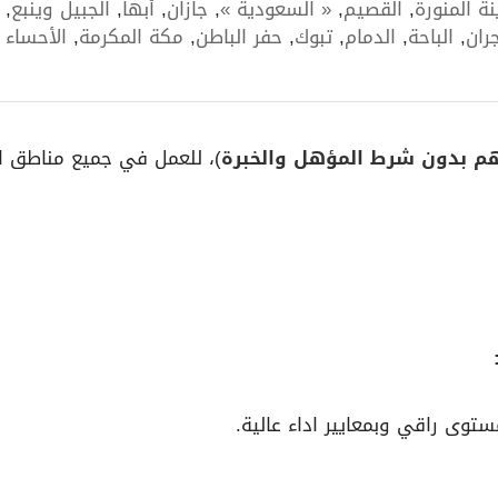
نة المنورة
,
القصيم
,
« السعودية »
,
جازان
,
أبها
,
الجبيل وينبع
,
ران
,
الباحة
,
الدمام
,
تبوك
,
حفر الباطن
,
مكة المكرمة
,
الأحساء
م بدون شرط المؤهل والخبرة
)، للعمل في جميع مناطق ال
توى راقي وبمعايير اداء عالية.