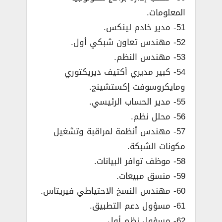
المعلومات.
51- مدير خادم لينكس.
52- مهندس تعاون شبكي أول.
53- مهندس النظم.
54- كبير مديري أكتيف ديريكتوري
ومايكروسوفت إكستشينج.
55- مدير الحساب الرئيسي.
56- محلل نظم.
57- مهندس أنظمة لمراقبة وتشغيل
مكونات الشبكة.
58- موظف توافر البيانات.
59- منسق مبيعات.
60- مهندس النسخ الاحتياطي فيريتاس.
61- مسؤول دعم التطبيق.
62- مسؤول نظم أول.