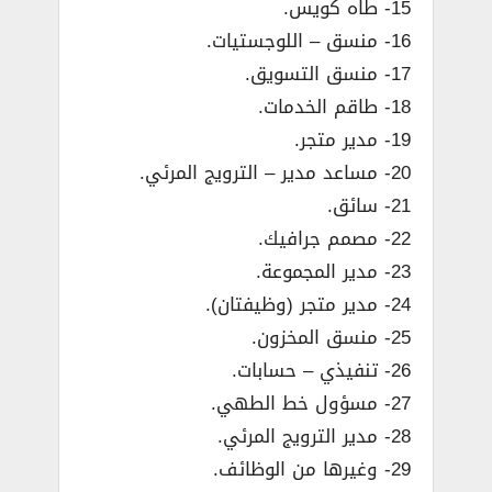
15- طاه كويس.
16- منسق – اللوجستيات.
17- منسق التسويق.
18- طاقم الخدمات.
19- مدير متجر.
20- مساعد مدير – الترويج المرئي.
21- سائق.
22- مصمم جرافيك.
23- مدير المجموعة.
24- مدير متجر (وظيفتان).
25- منسق المخزون.
26- تنفيذي – حسابات.
27- مسؤول خط الطهي.
28- مدير الترويج المرئي.
29- وغيرها من الوظائف.