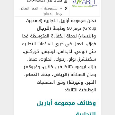
نُشرت في 23/04/2023
« السعودية »
,
الخبر
,
الرياض
,
جدة
,
الدمام
تعلن مجموعة أباريل التجارية (Apparel
Group) توفر
50
وظيفة (
للرجال
والنساء
) لحملة الكفاءة المتوسطة فما
فوق، للعمل في كبري العلامات التجارية
مثل (تومي، أديداس، ليفيس، كروكس،
سكيتشرز، بولو، ريبوك، انجلوت، هيما،
بازار، ايروبوستالكالفين كلاين، وغيرهم)
بمدن المملكة (
الرياض، جدة، الدمام،
الخبر، وغيرها
) وفق المسميات
الوظيفية التالية:
وظائف مجموعة أباريل
التجارية