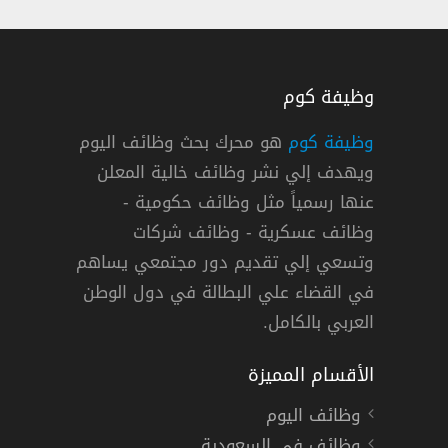
وظيفة كوم
وظيفة كوم
هو محرك بحث وظائف اليوم
ويهدف إلي نشر وظائف خالية المعلن
ائف شركة يورومونيتور الدولية في دبي
عنها رسمياً مثل وظائف حكومية -
Euromonitor International
وظائف عسكرية - وظائف شركات
وتسعي إلي تقديم دور مجتمعي يساهم
« الإمارات »
,
دبي
دوام كامل
في القضاء علي البطالة في دول الوطن
العربي بالكامل.
الأقسام المميزة
وظائف اليوم
وظائف في السعودية