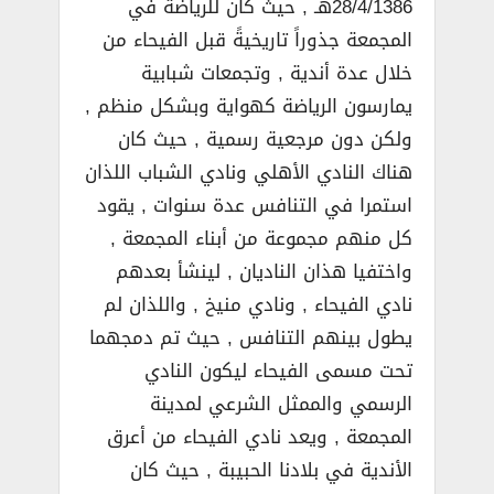
28/4/1386هـ , حيث كان للرياضة في
المجمعة جذوراً تاريخيةً قبل الفيحاء من
خلال عدة أندية , وتجمعات شبابية
يمارسون الرياضة كهواية وبشكل منظم ,
ولكن دون مرجعية رسمية , حيث كان
هناك النادي الأهلي ونادي الشباب اللذان
استمرا في التنافس عدة سنوات , يقود
كل منهم مجموعة من أبناء المجمعة ,
واختفيا هذان الناديان , لينشأ بعدهم
نادي الفيحاء , ونادي منيخ , واللذان لم
يطول بينهم التنافس , حيث تم دمجهما
تحت مسمى الفيحاء ليكون النادي
الرسمي والممثل الشرعي لمدينة
المجمعة , ويعد نادي الفيحاء من أعرق
الأندية في بلادنا الحبيبة , حيث كان