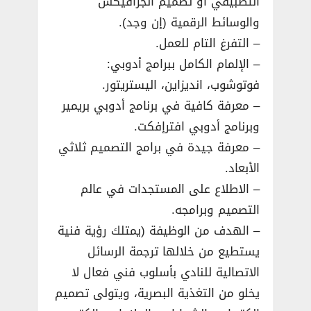
التطبيقي أو تصميم الجرافيكس
والوسائط الرقمية (إن وجد).
– التفرغ التام للعمل.
– الإلمام الكامل ببرامج أدوبي:
فوتوشوب، انديزاين، اليستريتور.
– معرفة كافية في برنامج أدوبي بريمير
وبرنامج أدوبي افترإفكت.
– معرفة جيدة في برامج التصميم ثلاثي
الأبعاد.
– الاطلاع على المستجدات في عالم
التصميم وبرامجه.
– الهدف من الوظيفة (يمتلك رؤية فنية
يستطيع من خلالها ترجمة الرسائل
الاتصالية للنادي بأسلوب فني فعال لا
يخلو من التغذية البصرية، ويتولى تصميم