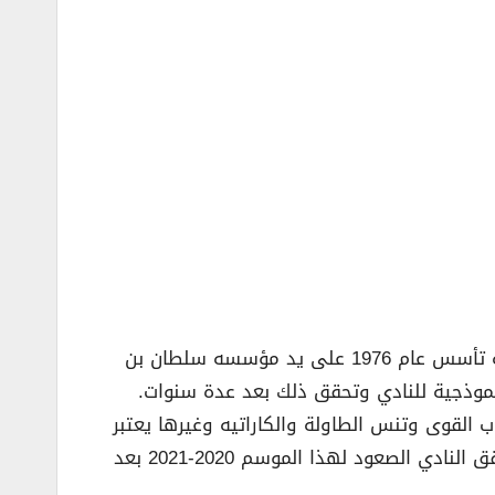
– نادي الأخدود نادي كرة قدم سعودي، يقع في مدينة نجران، في المنطقة الجنوبية من المملكة العربية السعودية تأسس عام 1976 على يد مؤسسه سلطان بن
نموذجية للنادي وتحقق ذلك بعد عدة سنوات.
القوى وتنس الطاولة والكاراتيه وغيرها يعتبر
الإنجاز الأبرز لنادي الاخدود هو صعود الفريق للدرجة الأولى عام 1993 في وقت رئاسة الاستاذ حسين بن عايض وحقق النادي الصعود لهذا الموسم 2020-2021 بعد