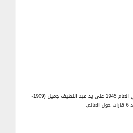
– مجموعة عبد اللطيف جميل هي شركة عائلية متعددة النشاطات تم تأسيسها في المملكة العربية السعودية في العام 1945 على يد عبد اللطيف جميل (1909-