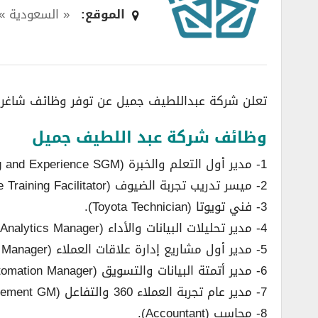
الموقع:
« السعودية »
تعلن شركة عبداللطيف جميل عن توفر وظائف شاغرة لحم
وظائف شركة عبد اللطيف جميل
1- مدير أول التعلم والخبرة (Learning and Experience SGM).
2- ميسر تدريب تجربة الضيوف (Guest Experience Training Facilitator).
3- فني تويوتا (Toyota Technician).
4- مدير تحليلات البيانات والأداء (Data & Performance Analytics Manager).
5- مدير أول مشاريع إدارة علاقات العملاء (CRM Senior Project Manager).
6- مدير أتمتة البيانات والتسويق (Data & Marketing Automation Manager).
7- مدير عام تجربة العملاء 360 والتفاعل (Customer 360 & Engagement GM).
8- محاسب (Accountant).