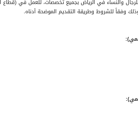
رجال والنساء في الرياض بجميع تخصصات، للعمل في (قطاع الب
وذلك وفقاً للشروط وطريقة التقديم الموضحة أدناه.