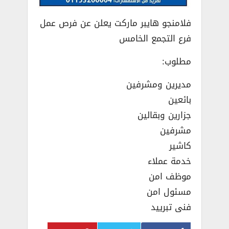
فلامنجو هايبر ماركت يعلن عن فرص عمل
فرع التجمع الخامس
مطلوب:
مديرين ومشرفين
بائعين
جزارين وبقالين
مشرفين
كاشير
خدمة عملاء
موظف امن
مسئول امن
فنى تبرييد