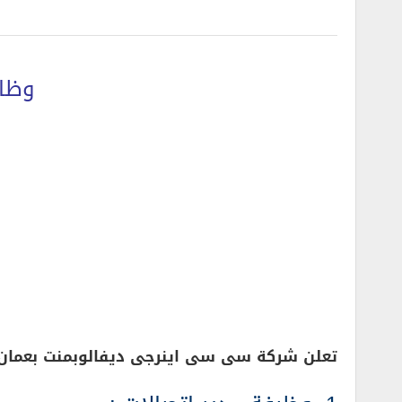
وظا
تعلن شركة سى سى اينرجى ديفالوبمنت بعمان 