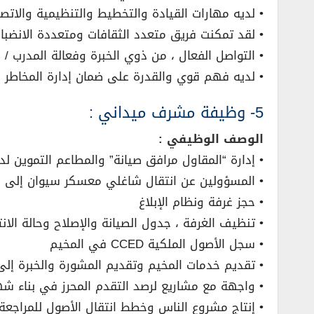
• لديه مهارات القيادة والتخطيط والتنظيمية والاتص
• لقد تمكنت فريق متعدد الثقافات ومتعددة الانضبا
• التواصل الفعال ، من ذوي الخبرة وفعالة المدرب / 
• لديه فهم قوي والقدرة على ضمان إدارة المخاطر ا
5- وظيفة مشرف ميداني :
الوصف الوظيفي :
• إدارة “المقاول مرافق صيانة” والمطاعم التموين لدعم 1000+ الموظفين والمقا
• المسؤولين عن انتقال شاغلي معسكر سيوان إلى 
• حجز غرفة ونظام الإبلاغ
• تنظيف الغرفة ، جدول الصيانة والإصلاح وحالة الانت
• سجل الأصول الملكية CCED في المخيم
• تقديم خدمات المخيم وتقديم المشورة والخبرة إلى CED
• واجهة مع مشاريع لرصد التقدم المحرز في بناء ش
• إنتاج مشروع الناس وخطط انتقال الأصول للمراجعة