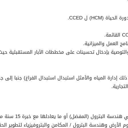
(HCM) ل CCED.
مج العمل والميزانية.
 والتوصية بإدخال تحسينات على مخططات الآبار المستقبلية حي
لك إدارة المياه والأمثل استبدال استبدال الفراغ) جنبا إلى جنب 
تجارية.
رول (المفضل) أو ما يعادلها مع خبرة 15 سنة مع المشغل المنبع.
م الأرض وهندسة البترول / المكامن والبتروفيزياء لتطوير الحق