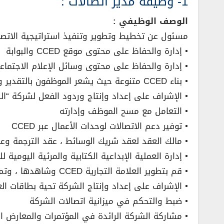
1- وظيفة مدير اتصالات :
الوصف الوظيفي :
مسئول عن تخطيط وتطوير وتنفيذ استراتيجية الاتصالات CCED وفقا لخطة ا
• إدارة والحفاظ على محتوى موقع CCED والبوابة
• إدارة والحفاظ على محتوى وسائل الإعلام الاجتماع
• بناء CCED متنوعة حيث يشعر الموظفون بالتقدير وخلق بيئة عمل شاملة
• الإشراف على إعداد وإنتاج وردود الفعل لشركة “النش
• التعامل مع مسح الموظف وإدارته
• توفير دعم الاتصالات لوحدات الأعمال عبر CCED
• مالك العقد لعقد شريك الوسائط ، عقد الترجمة وع
• إدارة العملية الإبداعية الكتابية والمرئية اليومية ل
• قم بتطوير العلامة التجارية CCED وشاهدها ، وتم اعتمادها ثم ضمان الالتزام بإرشادات الشركة عبر المؤسسة.
• الإشراف على إعداد وإنتاج الشركة تحية بطاقات الع
• ضبط والتحكم في ميزانية اتصالات الشركة
• مشاركة الشركة الرائدة في المؤتمرات والمعارض ال