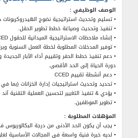
الوصف الوظيفي :
• تسليم وتحديث استراتيجية نضوج الهيدروكربونات دورة الحياة 
• تنفيذ وتحديث وصياغة خطط تطوير الحقل.
• إنشاء ملاحظات الاستراتيجية الميدانية للحقول CCED القائمة.
• توفير المدخلات المطلوبة لخطة العمل السنوية وبرنا
• دعم تنفيذ خطط الحفر وتقييم أداء الآبار الجديدة
دورة الحياة إلى الحد الأقصى.
• دعم أنشطة تقييم CCED
• تحديد وتحديث استراتيجيات إدارة الخزانات (بما في ذ
• يؤدي & تنفيذ التغيير لتحسين العملية التقنية آند ال
• تطوير الموظفين.
المؤهلات المطلوبة :
• يجب أن يكون الحد الأدنى من درجة البكالوريوس في هندسة البت
• لديه خبرة فنية واسعة في المجالات الأساسية لعلو