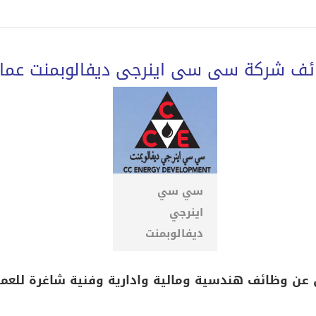
ئف شركة سى سى اينرجى ديفالوبمنت عما
سي سي
اينرجي
ديفالوبمنت
عن وظائف هندسية ومالية وادارية وفنية شاغرة للعمل