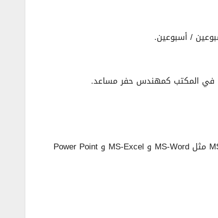
وعين / أسبوعين.
• مستوى عالٍ من معرفة القراءة والكتابة على الكمبيوتر باستخدام العديد من تطبيقات الإنترنت وتطبيقات MS-office مثل MS-Word و MS-Excel و Power Point