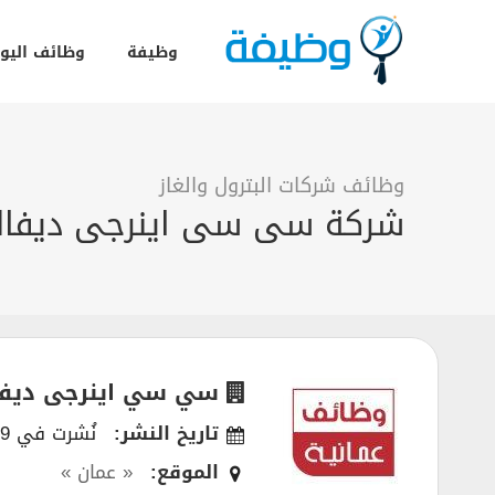
وظيفة
وظائف اليو
وظائف شركات البترول والغاز
شركة سى سى اينرجى ديفالو
سي سي اينرجى ديفا
تاريخ النشر:
نُشرت في 23/03/2019
الموقع:
« عمان »