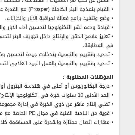
• القيام بنمذجة البئر الكاملة (Prosper) مع القدرة على تحليل وتحديد المرشحين العلاج لتحسين الإنتاج.
• وضع وتنفيذ برامج فعالة لمراقبة الآبار والخزانات.
• قيادة ودعم نشر التكنولوجيا لتحسين أداء الآبار وا
• تعزيز ملامح الحقن والإنتاج داخل تجويف البئر لتح
في المطابقة.
• تحديد وتقييم والتوصية بتدخلات جيدة لتحسين و
• تحديد وتقييم والتوصية بالعمل الجيد العلاجي لتحس
المؤهلات المطلوبة :
• درجة البكالوريوس أو أعلى في هندسة البترول أو م
• الحد الأدنى 10 سنوات خبرة في “تكنولوجيا الإنتاج” مع مشغل النفط والغاز.
• تقني إنتاج ماهر من ذوي الخبرة في إدارة مجموعة
• قوية من الناحية الفنية في مجال PE الخاصة مع معرفة جيدة للتخصصات PE الأخرى.
• مهارات اتصال ممتازة والقدرة على المساهمة كلا