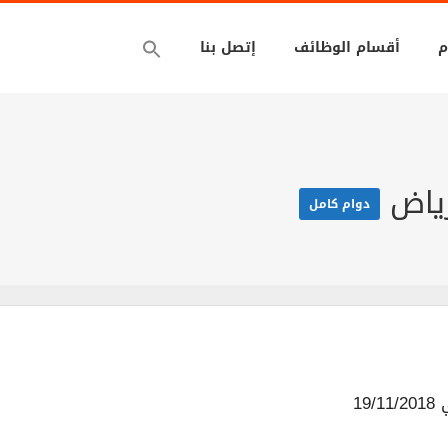
م
أقسام الوظائف
إتصل بنا
رياض
دوام كامل
19/