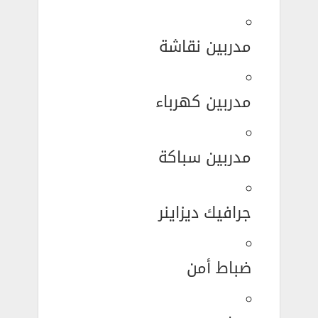
مدربين نقاشة
مدربين كهرباء
مدربين سباكة
جرافيك ديزاينر
ضباط أمن