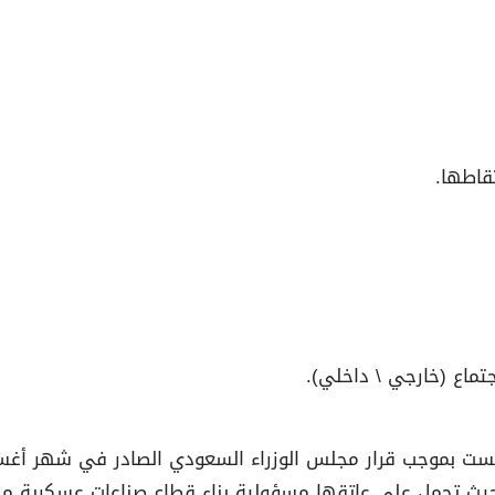
تقاطها.
ماع (خارجي \ داخلي).
يث تحمل على عاتقها مسؤولية بناء قطاع صناعات عسكرية محل