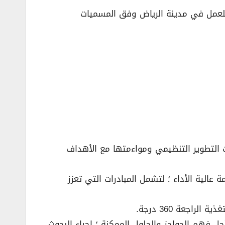
 للعمل في مدينة الرياض وفق المسميات
 التطوير التنظيمي ومواءمتها مع الأهداف
الية الأداء ؛ لتشمل المبادرات التي تعزز
اجعة 360 درجة.
ل فهم الحواجز والحلول الممكنة ؛ إجراء البحوث