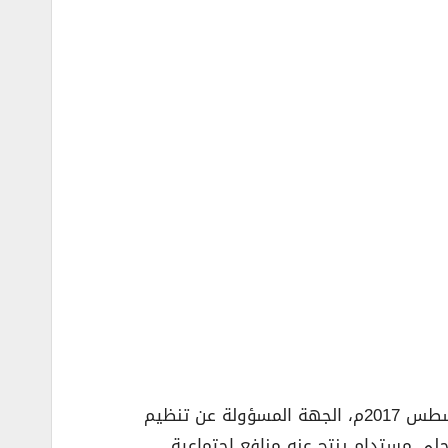
– تعدّ الهيئة العامة للصناعات العسكرية، والتي تأسست بموجب قرار مجلس الوزراء السعودي الصادر في شهر أغسطس 2017م، الجهة المسؤولة عن تنظيم
ي مستدام ينتج عنه منافع اجتماعية