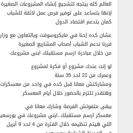
العالم كله بيتجه لتشجيع إنشاء المشروعات الصغيرة 
لإنها بتساعد على توفير فرص عمل لائقة للشباب
كمان بتدعم اقتصاد الدول
عشان كده إحنا في مايكروسوفت وبالتعاون مع وزارة ا
قررنا ندعم الشباب أصحاب المشاريع الصغيرة
من خلال مبادرة ارسم مستقبلك ابنى مشروعك
لو إنت عندك مشروع أو فكرة لمشروع
وعمرك من 21 لحد 35 سنة
ومشاركتش معانا قبل كده في واحد من معسكرات 
وهتقدر تلتزم بالحضور خلال أيام المعسكر
يبقى متفوتش الفرصة وشارك معانا في
معسكر ارسم مستقبلك..ابني مشروعك في بورسعيد
اللي هيتم تنظيمه خلال الفترة من 4 لحد 9 أبريل
في المدينة الشبابية ببورسعيد