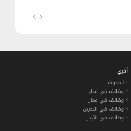
أخري
المدونة
وظائف شركة إكسيد لحديثي التخرج
وظائف في قطر
Xceed
وظائف في عمان
وظائف في البحرين
« مصر »
وظائف في الأردن
دوام كامل