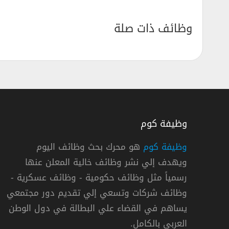
وظائف ذات صلة
FreelanceMe Sum
وظيفة كوم
وظيفة كوم
هو محرك بحث وظائف اليوم
مايكروسوفت مصر تعلن
ويهدف إلي نشر وظائف خالية المعلن عنها
ة
مايكروسوفت
رسمياً مثل وظائف حكومية - وظائف عسكرية -
فترة تدريب
وظائف شركات وتسعي إلي تقديم دور مجتمعي
« مصر »
,
القاهرة
,
الجي
يساهم في القضاء علي البطالة في دول الوطن
العربي بالكامل.