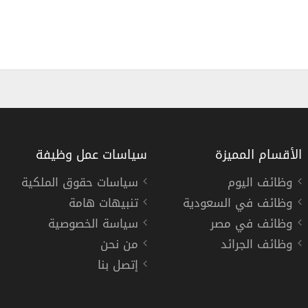
الأقسام المميزة
سياسات عمل وظيفة
وظائف اليوم
سياسات حقوق الملكية
وظائف في السعودية
تنبيهات هامة
فنتك تعلن (300 فرصة تدريب)‬‬ للعمل في قطاع التقنية المالية
وظائف في مصر
سياسة الخصوصية
فنتك السعودية
وظائف الجرائد
من نحن
إتصل بنا
« السعودية »
فترة تدريب